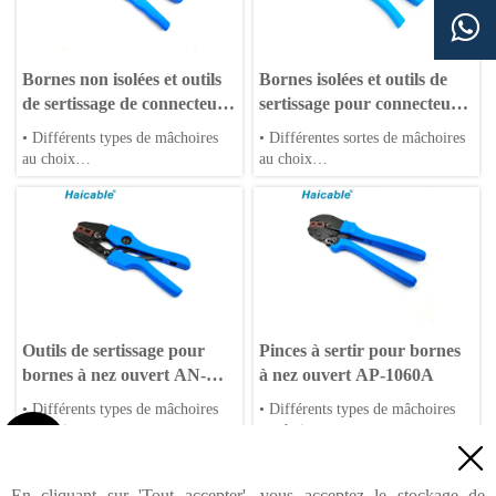

Bornes non isolées et outils
Bornes isolées et outils de
de sertissage de connecteurs
sertissage pour connecteurs
SN-02
LX-18C
• Différents types de mâchoires
• Différentes sortes de mâchoires
au choix
au choix
• Matrices OEM acceptées
• Matrices OEM acceptées
• Poignées en PP ou TPR
• Poignées en PP ou TPR
Outils de sertissage pour
Pinces à sertir pour bornes
bornes à nez ouvert AN-
à nez ouvert AP-1060A
1060A
• Différents types de mâchoires
• Différents types de mâchoires
au choix
au choix

• Matrices OEM acceptées
• Matrices OEM acceptées

• Poignées en PP ou TPR
• Poignées en PP ou TPR
<
Précédent
1
2
3
4
5
6
7
13
...
En cliquant sur 'Tout accepter', vous acceptez le stockage de