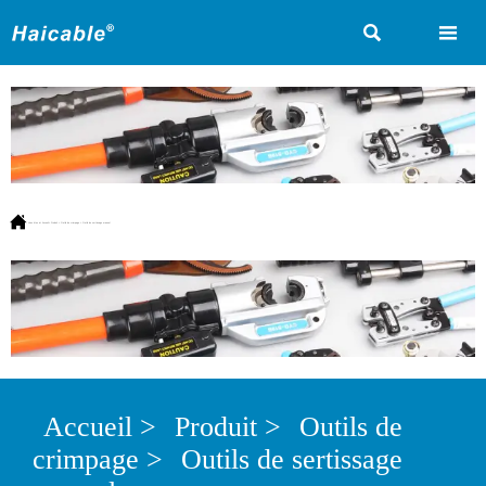



Vous êtes ici:
Accueil
>
Produit
>
Outils de crimpage
>
Outils de sertissage manuel
Accueil
>
Produit
>
Outils de
crimpage
>
Outils de sertissage