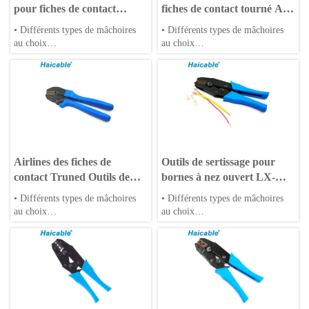
pour fiches de contact
fiches de contact tourné AN-
tournées
157 des compagnies
• Différents types de mâchoires
• Différents types de mâchoires
aériennes
au choix
au choix
• Matrices OEM acceptées
• Matrices OEM acceptées
• Poignées en PP ou TPR
• Poignées en PP ou TPR
Airlines des fiches de
Outils de sertissage pour
contact Truned Outils de
bornes à nez ouvert LX-
sertissage AP-157
0510A
• Différents types de mâchoires
• Différents types de mâchoires
au choix
au choix
• Matrices OEM acceptées
• Matrices OEM acceptées
• Poignées en PP ou TPR
• Poignées en PP ou TPR