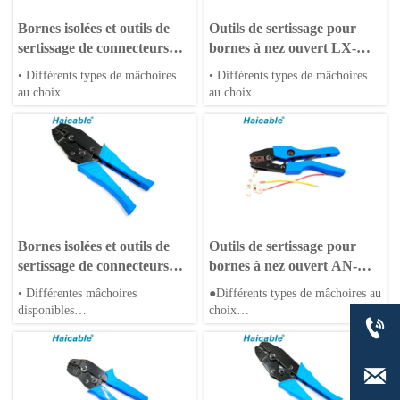
Bornes isolées et outils de
Outils de sertissage pour
sertissage de connecteurs
bornes à nez ouvert LX-
LX-30J
1060A
• Différents types de mâchoires
• Différents types de mâchoires
au choix
au choix
• Matrices OEM acceptées
• Matrices OEM acceptées
• Poignées en PP ou TPR
• Poignées en PP ou TPR
Bornes isolées et outils de
Outils de sertissage pour
sertissage de connecteurs
bornes à nez ouvert AN-
LX-03C
0510A
• Différentes mâchoires
●Différents types de mâchoires au
disponibles
choix

• Matrices OEM acceptées
●Matrices OEM acceptables
• Poignées en PP ou TPR
●Poignées en PP ou TPR
