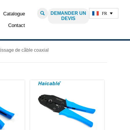

DEMANDER UN
FR
Catalogue

DEVIS
Contact
rtissage de câble coaxial