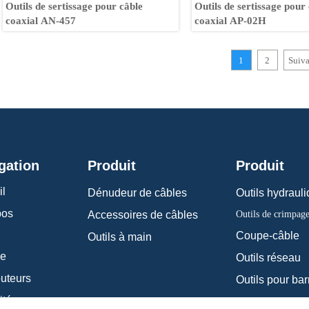
Outils de sertissage pour câble
Outils de sertissage pour
coaxial AN-457
coaxial AP-02H
1
2
Suiva
gation
Produit
Produit
il
Dénudeur de câbles
Outils hydraul
pos
Outils de crimpag
Accessoires de câbles
Coupe-câble
Outils à main
ce
Outils réseau
buteurs
ités
Outils de plom