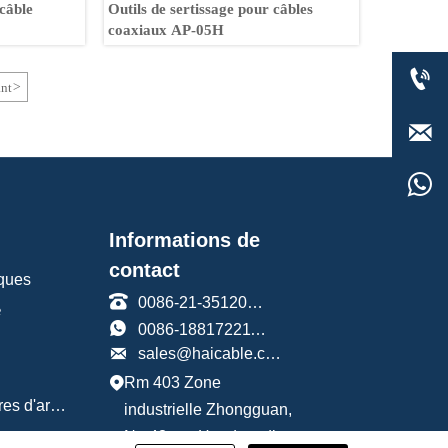
 câble
Outils de sertissage pour câbles
coaxiaux AP-05H

nt
>


Informations de
contact
iques

0086-21-35120588
e

0086-18817221191

sales@haicable.com
Rm 403 Zone

Outils pour barres d'armature
industrielle Zhongguan,
No.43 rue Handan, dist.
berie