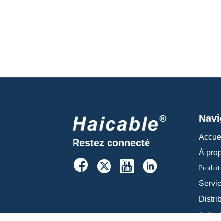
Navi
Accue
Restez connecté
À pro




Produit
Servi
Distri
Actual