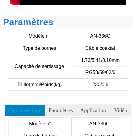
Paramètres
Modèle n°
AN-336C
Type de bornes
Câble coaxial
1.73/5.41/8.10mm
Capacité de sertissage
RG58/59/62/6
Taille(mm)/Poids(kg)
230/0.6
Caractéristique
Paramètres
Application
Vidéo
• Plus de 40 matrices peuvent être choisies, et nous acceptons
Modèle n°
AN-336C
les matrices OEM.
Type de bornes
Câble coaxial