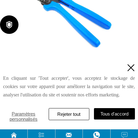

Outils de sertissage pour câbles coaxiaux AP-05H

En cliquant sur 'Tout accepter', vous acceptez le stockage de
Demande de renseignements
cookies sur votre appareil pour améliorer la navigation sur le site,
analyser l'utilisation du site et soutenir nos efforts marketing.
HAILIN INDUSTRIAL & DEVELOPMENT (SHANGHAI) CO.,
Paramètres
Tous d'accord
Rejeter tout
personnalisés
LTD




