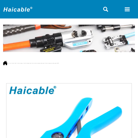



Vous êtes ici:
Accueil
>
Produit
>
Outils de crimpage
>
Outils de sertissage manuel
>
Pour les outils de sertissage de câble coaxial
>
Outils de sertissage pour câbles coaxiaux AN-336C