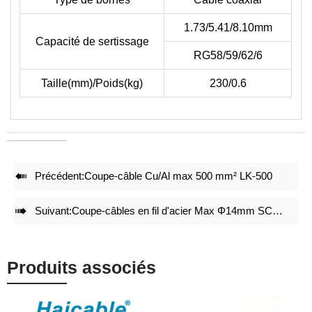
• Le format suivant n'inclut pas les bornes, veuillez vérifier le
type de borne avec notre dessin de matrices.
1.73/5.41/8.10mm
Capacité de sertissage
• Réduit de 50 % l'énergie lors du sertissage.
RG58/59/62/6
• Des jeux de matrices de sertissage précis et un verrouillage
intégral avec mécanisme d'auto-déverrouillage garantissent un
Taille(mm)/Poids(kg)
230/0.6
effet de sertissage de haute qualité après des sertissages
répétés.
• Réglage précis avant la livraison en usine.
• Une structure légère et compacte maintient l'effet de
sertissage.

Précédent:
Coupe-câble Cu/Al max 500 mm² LK-500

Suivant:
Coupe-câbles en fil d'acier Max Φ14mm SCC-200
Produits associés