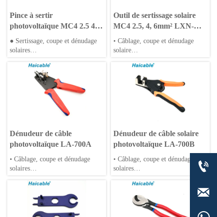
Pince à sertir
Outil de sertissage solaire
photovoltaïque MC4 2.5 4 6
MC4 2.5, 4, 6mm² LXN-
10mm² LX-2510B
2546BSN
● Sertissage, coupe et dénudage
• Câblage, coupe et dénudage
solaires
solaire
● Conception compacte
• Design compact
● Mâchoires interchangeables
• Mâchoires interchangeables
Dénudeur de câble
Dénudeur de câble solaire
photovoltaïque LA-700A
photovoltaïque LA-700B
• Câblage, coupe et dénudage
• Câblage, coupe et dénudage

solaires
solaires
• Conception compacte
• Conception compacte
• Mâchoires interchangeables
• Mâchoires interchangeables
