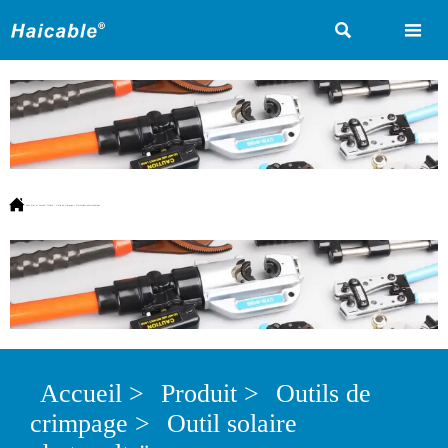



Vous êtes ici:
Accueil
>
Produit
>
Outils de crimpage
>
Outil solaire photovoltaïque
Accueil
>
Produit
>
Outils de
crimpage
>
Outil solaire