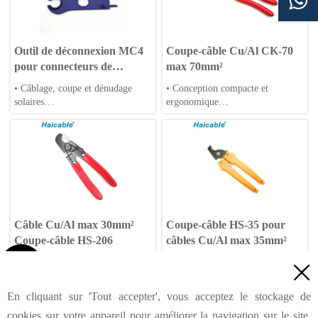

Outil de déconnexion MC4
Coupe-câble Cu/Al CK-70
pour connecteurs de
max 70mm²
panneaux solaires - Clés
• Câblage, coupe et dénudage
• Conception compacte et
solaires
ergonomique
• Conception compacte
• Coupe propre et précise
• Mâchoires interchangeables
• Applications larges
Câble Cu/Al max 30mm²
Coupe-câble HS-35 pour
Coupe-câble HS-206
câbles Cu/Al max 35mm²

• Conception compacte et
• Conception compacte et

ergonomique
ergonomique
• Coupe propre et précise
• Coupe propre et précise
En cliquant sur 'Tout accepter', vous acceptez le stockage de
• Applications larges
• Applications larges
1
2
Suivant
>
cookies sur votre appareil pour améliorer la navigation sur le site,