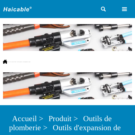



Vous êtes ici:
Accueil
>
Produit
>
Outils de plomberie
>
Outils d'expansion de tuyaux
Accueil
>
Produit
>
Outils de
plomberie
>
Outils d'expansion de