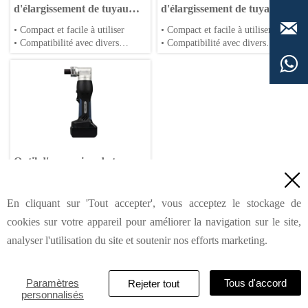
d'élargissement de tuyau
d'élargissement de tuyau
Max Ø32m EP-K32
max Ø38m EP-K38B

• Compact et facile à utiliser
• Compact et facile à utiliser
• Compatibilité avec divers
• Compatibilité avec divers
tuyaux
tuyaux

• Fiable et ergonomique
• Fiable et ergonomique
Outil d'expansion de tuyau

à batterie Max Ø32mm BH-
K1432
• Compact et facile à utiliser
En cliquant sur 'Tout accepter', vous acceptez le stockage de
• Compatibilité avec divers
cookies sur votre appareil pour améliorer la navigation sur le site,
tuyaux

• Fiable et ergonomique
analyser l'utilisation du site et soutenir nos efforts marketing.
HAILIN INDUSTRIAL & DEVELOPMENT (SHANGHAI) CO.,
Paramètres
Tous d'accord
Rejeter tout
personnalisés
LTD