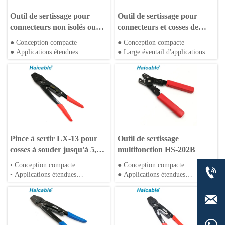
Outil de sertissage pour
Outil de sertissage pour
connecteurs non isolés ou
connecteurs et cosses de
cosses de câble HX-
câble non isolés HX-50B
● Conception compacte
● Conception compacte
120B/150B/240B
● Applications étendues
● Large éventail d'applications
● Portable et facile à utiliser
● Portable et facile à utiliser
Pince à sertir LX-13 pour
Outil de sertissage
cosses à souder jusqu'à 5,5
multifonction HS-202B
mm²
• Conception compacte
● Conception compacte

• Applications étendues
● Applications étendues
• Type à cliquet
● Portable et facile à utiliser
