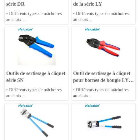
série DR
de la série LY
• Différents types de mâchoires
• Différents types de mâchoires
au choix
au choix
• Les matrices OEM sont
• Les matrices OEM sont
acceptées
acceptées
• Poignées en PP ou TPR
• Poignées en PP ou TPR
Outils de sertissage à cliquet
Outil de sertissage à cliquet
série SN
pour bornes de bougie LY-
2048
• Différents types de mâchoires
• Différents types de mâchoires
au choix
au choix
• Les matrices OEM sont
• Matrices OEM acceptées
acceptées
• Poignées en PP ou TPR
• Poignées en PP ou TPR