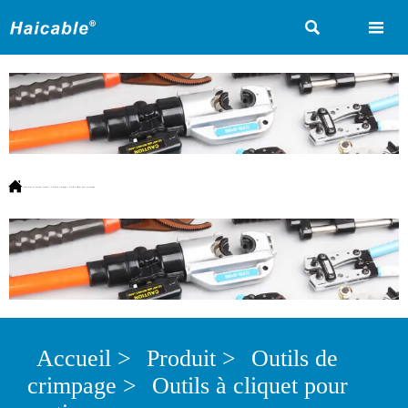



Vous êtes ici:
Accueil
>
Produit
>
Outils de crimpage
>
Outils à cliquet pour sertissage
Accueil
>
Produit
>
Outils de
crimpage
>
Outils à cliquet pour