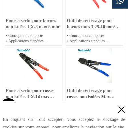

Pince à sertir pour bornes
Outil de sertissage pour
non isolées LX-8 max 8 mm²
bornes nues 1,25-10 mm²
HX-10
• Conception compacte
• Conception compacte
• Applications étendues
• Applications étendues
• Type à cliquet
• Type à cliquet
Pince à sertir pour cosses
Outil de sertissage pour
non isolées LX-14 max
cosses non isolées Max
14mm²
16mm² LX-16

● Conception compacte
● Conception compacte

● Applications variées
● Large éventail d'applications
● Type à cliquet
● Type à cliquet
En cliquant sur 'Tout accepter', vous acceptez le stockage de
1
2
3
Suivant
>
cookies sur votre appareil pour améliorer la navigation sur le site,