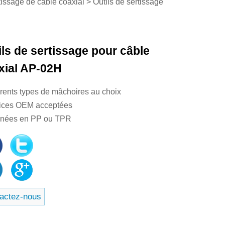
rtissage de câble coaxial
>
Outils de sertissage
ils de sertissage pour câble
xial AP-02H
férents types de mâchoires au choix
rices OEM acceptées
gnées en PP ou TPR
actez-nous