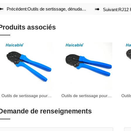

Précédent:
Outils de sertissage, dénudage et coupe RJ12 RJ11 HT-N5684R

Suivant:
RJ12 RJ
Produits associés
Outils de sertissage pour
Outils de sertissage pour
Outil
câbles coaxiaux AP-457
câbles coaxiaux AP-336J
câbl
Demande de renseignements