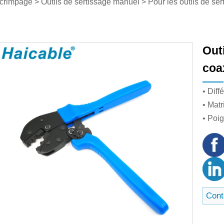
 crimpage
>
Outils de sertissage manuel
>
Pour les outils de se
Out
coa
• Dif
• Mat
• Poi
Cont