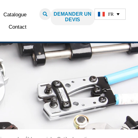

DEMANDER UN
FR
Catalogue

DEVIS
Contact