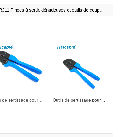
11 Pinces à sertir, dénudeuses et outils de coupe HT-N568R
s de sertissage pour
Outils de sertissage pour
es coaxiaux AP-336C
câbles coaxiaux AP-05H