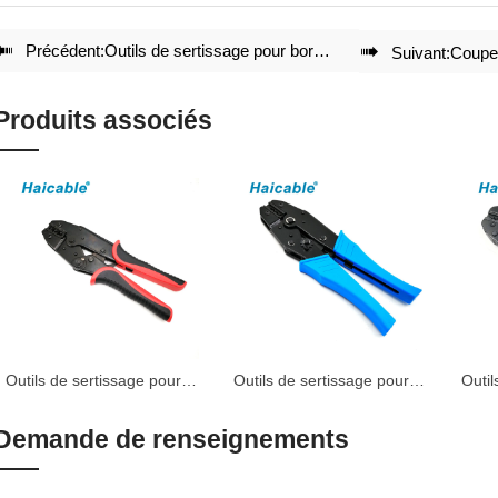

Précédent:
Outils de sertissage pour bornes à nez ouvert LX-0510A

Suivant:
Coupe
Produits associés
Outils de sertissage pour
Outils de sertissage pour
Outil
bornes non isolées LXR-
cosses non isolées LX-10
born
616TD
Demande de renseignements