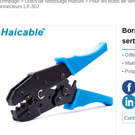
 crimpage
>
Outils de sertissage manuel
>
Pour les outils de se
connecteurs LX-30J
Bor
ser
• Dif
• Mat
• Poi
Cont