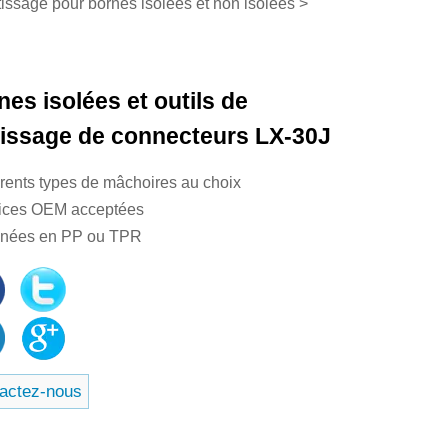
rtissage pour bornes isolées et non isolées
>
nes isolées et outils de
tissage de connecteurs LX-30J
férents types de mâchoires au choix
rices OEM acceptées
gnées en PP ou TPR
actez-nous