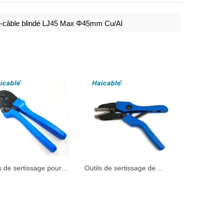
-câble blindé LJ45 Max Φ45mm Cu/Al
s de sertissage pour
Outils de sertissage de
es non isolées AP-10
bornes thermiques AN-0822