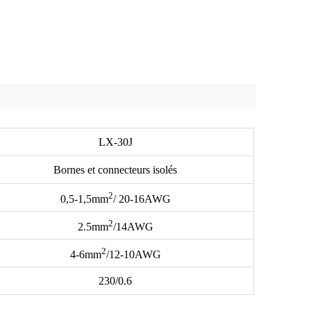
LX-30J
Bornes et connecteurs isolés
2
0,5-1,5
mm
/ 20-16AWG
2
2.5
mm
/14AWG
2
4-6
mm
/12-10AWG
230/0.6