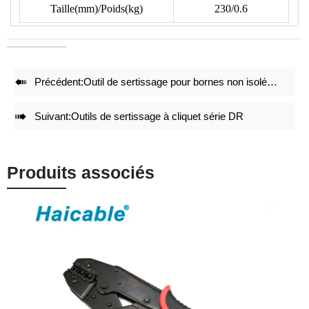
Taille(mm)/Poids(kg)
230/0.6
• Des jeux de matrices de sertissage précis et un verrouillage
intégral avec mécanisme d'auto-déverrouillage garantissent un
effet de sertissage de haute qualité après des sertissages
répétés.

Précédent:
Outil de sertissage pour bornes non isolées LX-10N
• Ajustement précis avant la livraison en usine.
• Une structure légère et compacte maintient l'effet de

Suivant:
Outils de sertissage à cliquet série DR
sertissage.
Produits associés