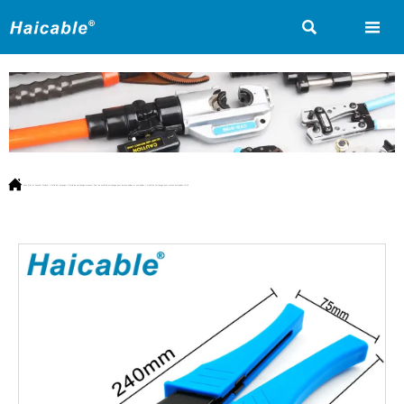



Vous êtes ici:
Accueil
>
Produit
>
Outils de crimpage
>
Outils de sertissage manuel
>
Pour les outils de sertissage pour bornes isolées et non isolées
>
Outils de sertissage pour cosses non isolées LX-10