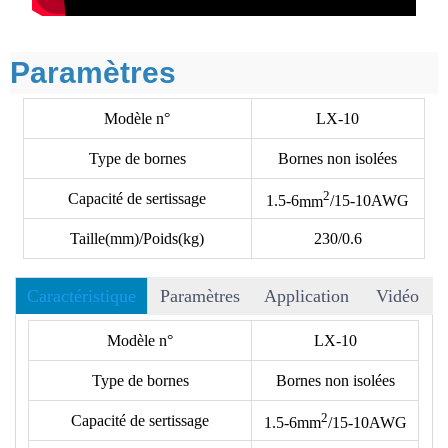
Paramètres
Modèle n°
LX-10
Type de bornes
Bornes non isolées
2
Capacité de sertissage
1.5-6
mm
/15-10AWG
Taille(mm)/Poids(kg)
230/0.6
Caractéristique
Paramètres
Application
Vidéo
• Plus de 40 matrices disponibles au choix, et nous acceptons
Modèle n°
LX-10
les matrices OEM.
Type de bornes
Bornes non isolées
• Les formats suivants n'incluent pas les bornes. Veuillez
vérifier le type de borne avec notre dessin de matrices.
2
Capacité de sertissage
1.5-6
mm
/15-10AWG
• Réduction de 50% de l'énergie lors du sertissage.