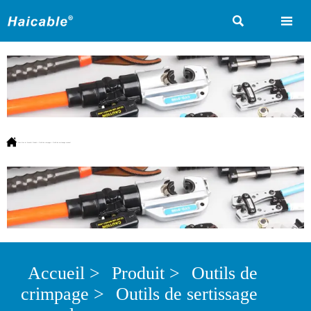



Vous êtes ici:
Accueil
>
Produit
>
Outils de crimpage
>
Outils de sertissage manuel
Accueil
>
Produit
>
Outils de
crimpage
>
Outils de sertissage