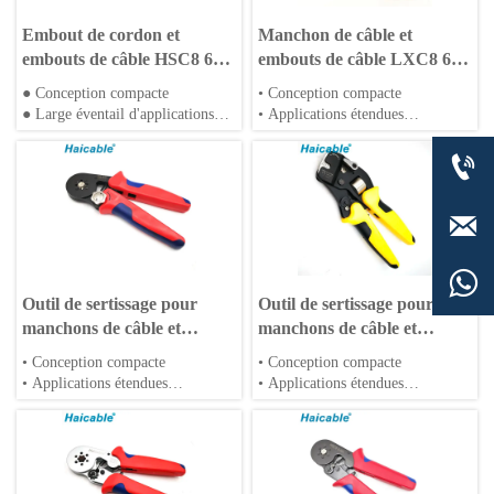
Embout de cordon et
Manchon de câble et
embouts de câble HSC8 6-
embouts de câble LXC8 6-
4A
4B
● Conception compacte
• Conception compacte
● Large éventail d'applications
• Applications étendues
● Type à cliquet
• Type à cliquet



Outil de sertissage pour
Outil de sertissage pour
manchons de câble et
manchons de câble et
embouts de fil VSC9 16-4A
embouts de fil VSC10 16-4A
• Conception compacte
• Conception compacte
• Applications étendues
• Applications étendues
• Type à cliquet
• Type à cliquet