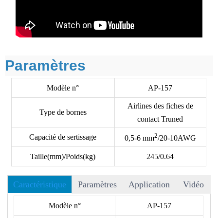
Paramètres
Modèle n°
AP-157
Airlines des fiches de
Type de bornes
contact Truned
2
Capacité de sertissage
0,5-6
mm
/20-10AWG
Taille(mm)/Poids(kg)
245/0.64
Caractéristique
Paramètres
Application
Vidéo
• Plus de 40 matrices disponibles au choix, et nous acceptons
Modèle n°
AP-157
les matrices OEM.