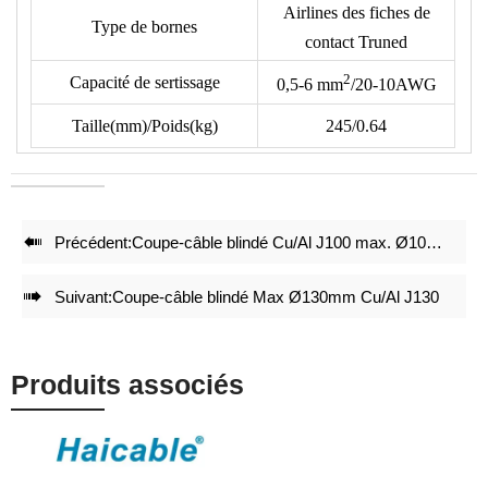
Airlines des fiches de
• Le format suivant n'inclut pas les bornes, veuillez vérifier le
Type de bornes
contact Truned
type de borne avec notre dessin de matrices.
2
• Réduction de 50% de l'énergie lors du sertissage.
Capacité de sertissage
0,5-6
mm
/20-10AWG
• Des jeux de matrices de sertissage précis et un verrouillage
Taille(mm)/Poids(kg)
245/0.64
intégral avec mécanisme d'auto-libération garantissent un effet
de sertissage de haute qualité après des sertissages répétés.
• Réglage précis avant livraison d'usine.
• Une structure légère et compacte maintient l'effet de

Précédent:
Coupe-câble blindé Cu/Al J100 max. Ø100 mm
sertissage.

Suivant:
Coupe-câble blindé Max Ø130mm Cu/Al J130
Produits associés