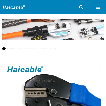



Vous êtes ici:
Accueil
>
Produit
>
Outils de crimpage
>
Outils de sertissage manuel
>
Outils de sertissage de fiches à contacts tournés pour compagnies aériennes
>
Airlines des fiches de contact Truned Outils de sertissage AP-157