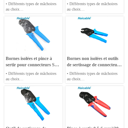
AWG LXN-02CSN
SN-02C
• Différents types de mâchoires
• Différents types de mâchoires
au choix
au choix
• Matrices OEM acceptées
• Les matrices OEM sont
• Poignées en PP ou TPR
acceptées
• Poignées en PP ou TPR
Bornes isolées et pince à
Bornes non isolées et outils
sertir pour connecteurs SN-
de sertissage de connecteurs
0725
SN-025B
• Différents types de mâchoires
• Différents types de mâchoires
au choix
au choix
• Matrices OEM acceptées
• Matrices OEM acceptées
• Poignées en PP ou TPR
• Poignées en PP ou TPR