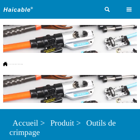



Vous êtes ici:
Accueil
>
Produit
>
Outils de crimpage
Accueil
>
Produit
>
Outils de
crimpage