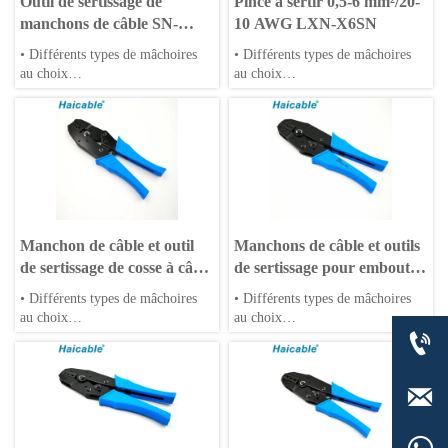
Outil de sertissage de
Pince à sertir 0,5-6 mm²/20-
manchons de câble SN-
10 AWG LXN-X6SN
06WF
• Différents types de mâchoires
• Différents types de mâchoires
au choix
au choix
• Matrices OEM acceptées
• Matrices OEM acceptées
• Poignées en PP ou TPR
• Poignées en PP ou TPR
Manchon de câble et outil
Manchons de câble et outils
de sertissage de cosse à câble
de sertissage pour embouts
LX-04WFL
de câble LX-06WF
• Différents types de mâchoires
• Différents types de mâchoires
au choix
au choix

• Matrices OEM acceptées
• Matrices OEM acceptées
• Poignées en PP ou TPR
• Poignées en PP ou TPR
