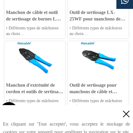

Manchon de câble et outil
Outil de sertissage LX-
de sertissage de bornes LX-
25WF pour manchons de
16WF
câble et embouts de câble
• Différents types de mâchoires
• Différents types de mâchoires
au choix
au choix
• Matrices OEM acceptées
• Matrices OEM acceptées
• Poignées en PP ou TPR
• Poignées en PP ou TPR
Manchon d'extrémité de
Outil de sertissage pour
cordon et outils de sertissage
manchons de câble et
de ferrules LX-35WF
embouts de fil LX-26TW
• Différents types de mâchoires
• Différents types de mâchoires
au choix
au choix

• Matrices OEM acceptées
• Matrices OEM acceptées

• Poignées en PP ou TPR
• Poignées en PP ou TPR
<
Précédent
1
3
4
5
6
7
8
9
...
...
En cliquant sur 'Tout accepter', vous acceptez le stockage de
21
Suivant
>
cookies sur votre appareil pour améliorer la navigation sur le site,