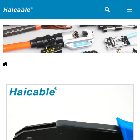



Vous êtes ici:
Accueil
>
Produit
>
Outils de crimpage
>
Outils de sertissage manuel
>
Pour les outils de sertissage des manchons de câble
>
Manchon de câble et outil de sertissage de cosse à câble LX-04WFL