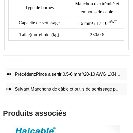
Manchon d'extrémité et
• Le format suivant n'inclut pas les bornes, veuillez vérifier le
Type de bornes
embouts de câble
type de borne avec notre dessin de matrices.
AWG
• Réduction de 50% de l'énergie lors du sertissage.
Capacité de sertissage
1-6
mm²
/ 17-10
• Des ensembles de matrices de sertissage précis et un
Taille(mm)/Poids(kg)
230/0.6
verrouillage intégral avec mécanisme d'auto-libération
garantissent un effet de sertissage de haute qualité après des
sertissages répétés.
• Ajustement précis avant la livraison en usine.
• Une structure légère et compacte maintient l'effet de

Précédent:
Pince à sertir 0,5-6 mm²/20-10 AWG LXN-X6SN
sertissage.

Suivant:
Manchons de câble et outils de sertissage pour embouts de câble LX-06WF
Produits associés