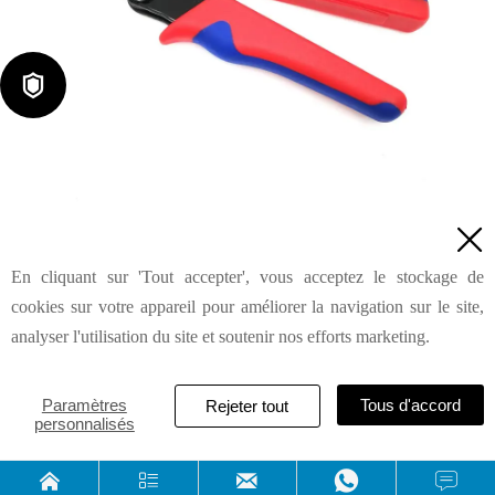

Embout de cordon et embouts de câble HSC8 6-4A

En cliquant sur 'Tout accepter', vous acceptez le stockage de
Demande de renseignements
cookies sur votre appareil pour améliorer la navigation sur le site,
analyser l'utilisation du site et soutenir nos efforts marketing.
HAILIN INDUSTRIAL & DEVELOPMENT (SHANGHAI) CO.,
Paramètres
Tous d'accord
Rejeter tout
personnalisés
LTD




