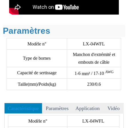
Paramètres
Modèle n°
LX-04WFL
Manchon d'extrémité et
Type de bornes
embouts de câble
AWG
Capacité de sertissage
1-6
mm²
/ 17-10
Taille(mm)/Poids(kg)
230/0.6
Caractéristique
Paramètres
Application
Vidéo
• Plus de 40 matrices peuvent être choisies, et nous acceptons
Modèle n°
LX-04WFL
les matrices OEM