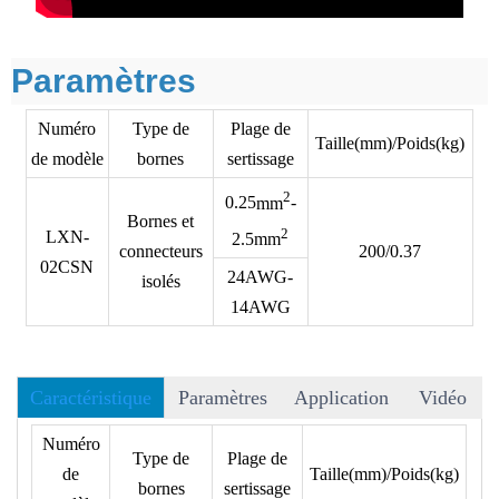
Paramètres
Numéro
Type de
Plage de
Taille(mm)/Poids(kg)
de modèle
bornes
sertissage
2
0.25
mm
-
Bornes et
2
LXN-
2.5
mm
connecteurs
200/0.37
02CSN
24AWG-
isolés
14AWG
Caractéristique
Paramètres
Application
Vidéo
• Plus de 40 matrices peuvent être choisies, et nous acceptons
Numéro
Type de
Plage de
les matrices OEM
de
Taille(mm)/Poids(kg)
bornes
sertissage