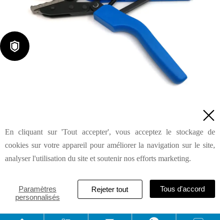

Outils de sertissage de bornes thermiques AN-0822

En cliquant sur 'Tout accepter', vous acceptez le stockage de
Demande de renseignements
cookies sur votre appareil pour améliorer la navigation sur le site,
analyser l'utilisation du site et soutenir nos efforts marketing.
HAILIN INDUSTRIAL & DEVELOPMENT (SHANGHAI) CO.,
Paramètres
Tous d'accord
Rejeter tout
personnalisés
LTD