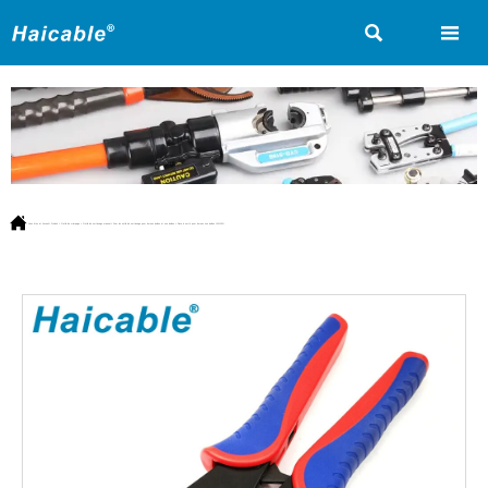



Vous êtes ici:
Accueil
>
Produit
>
Outils de crimpage
>
Outils de sertissage manuel
>
Pour les outils de sertissage pour bornes isolées et non isolées
>
Pince à sertir pour bornes non isolées LXN-10N