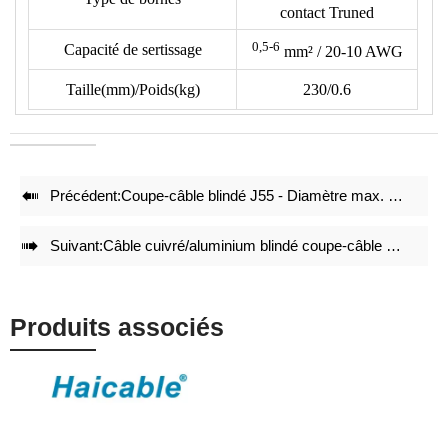
contact Truned
vérifier le type de borne avec notre dessin de matrices.
0,5-6
• Réduction de 50% de l'énergie lors du sertissage.
Capacité de sertissage
mm²
/ 20-10 AWG
• Des jeux de matrices de sertissage précis et un verrouillage
Taille(mm)/Poids(kg)
230/0.6
intégral avec mécanisme d'auto-déverrouillage garantissent un
effet de sertissage de haute qualité après des sertissages
répétés.
• Ajustement précis avant la livraison en usine.

Précédent:
Coupe-câble blindé J55 - Diamètre max. Φ55mm Cu/Al
• Une structure légère et compacte maintient l'effet de
sertissage.

Suivant:
Câble cuivré/aluminium blindé coupe-câble J75 max. ø75mm
Produits associés