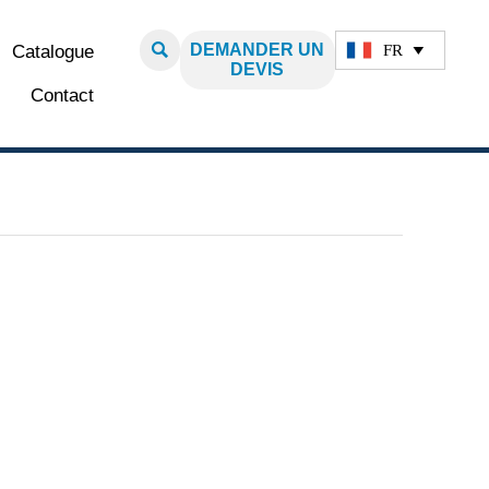

DEMANDER UN
FR
Catalogue

DEVIS
Contact