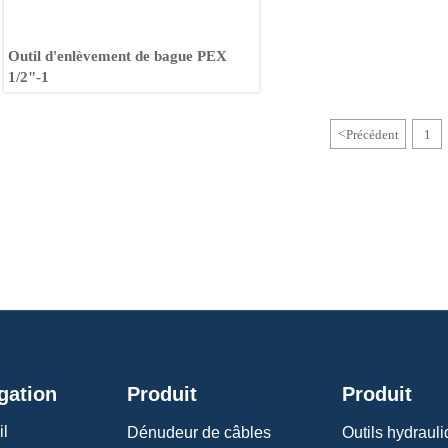
Outil d'enlèvement de bague PEX
1/2"-1
<
Précédent
1
gation
Produit
Produit
il
Dénudeur de câbles
Outils hydraul