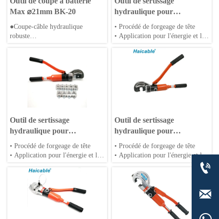
Outil de coupe à batterie
Outil de sertissage
Max ⌀21mm BK-20
hydraulique pour
connecteurs de câble 10-
●Coupe-câble hydraulique
• Procédé de forgeage de tête
120mm² HP-120C
robuste
• Application pour l'énergie et le
●Coupe de câble en acier
vent
inoxydable
• Corps en alliage d'aluminium ou
●Durabilité, lame de haute qualité
en acier
• Matrices spéciales disponibles
Outil de sertissage
Outil de sertissage
hydraulique pour
hydraulique pour
connecteurs de câble 16-
connecteurs de câbles 16-
• Procédé de forgeage de tête
• Procédé de forgeage de tête
240mm² HP-240C
300mm² HP-300C
• Application pour l'énergie et le
• Application pour l'énergie et le

vent
vent
• Corps en alliage d'aluminium ou
• Corps en alliage d'aluminium ou
en acier
en acier

• Matrices spéciales disponibles
• Matrices spéciales disponibles