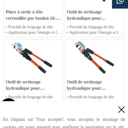

Pince à sertir à tête
Outil de sertissage
verrouillée par boulon 16-
hydraulique pour
300mm² CPO-300
connecteurs de câble 35-
• Procédé de forgeage de tête
• Procédé de forgeage de tête
300mm² CYO-300
• Application pour l'énergie et le
• Application pour l'énergie et le
vent
vent
• Corps en alliage d'aluminium ou
• Corps en alliage d'aluminium ou
en acier
en acier
• Matrices spéciales disponibles
• Matrices spéciales disponibles
Outil de sertissage
Outil de sertissage
hydraulique pour
hydraulique pour
connecteurs de câbles 35-
connecteurs de câbles 50-
• Procédé de forgeage de tête
• Procédé de forgeage de tête
300mm² CYO-410
400mm² CYO-430
• Application pour l'énergie et le
• Application pour l'énergie et le

vent
vent

• Corps en alliage d'aluminium ou
• Corps en alliage d'aluminium ou
<
Précédent
1
2
3
4
5
6
7
12
...
en acier
en acier
En cliquant sur 'Tout accepter', vous acceptez le stockage de
• Matrices spéciales disponibles
• Matrices spéciales disponibles
Suivant
>
cookies sur votre appareil pour améliorer la navigation sur le site,