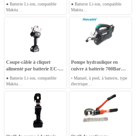
50M
65M
● Batterie Li-ion, compatible
● Batterie Li-ion, compatible
Makita
Makita
● Application pour l'énergie
● Application pour l'énergie
solaire et éolienne
solaire et éolienne
● Cycles de sertissage rapides et
● Cycles de sertissage rapides et
rétraction automatique
rétraction automatique
● Matrices hexagonales et
● Matrices hexagonales et
matrices rondes personnalisables
matrices rondes personnalisables
Coupe-câble à cliquet
Pompe hydraulique en
alimenté par batterie EC-
cuivre à batterie 700Bar
75M
EAP-700A
● Batterie Li-ion, compatible
• Manuel, à pied, à batterie, type
Makita
électrique
● Application pour l'énergie
• Connexion à la tête de sertissage
solaire et éolienne
et de coupe hydraulique
● Cycles de sertissage rapides et
• Corps en alliage d'aluminium ou
rétraction automatique
en acier
● Matrices hexagonales et
matrices rondes personnalisables