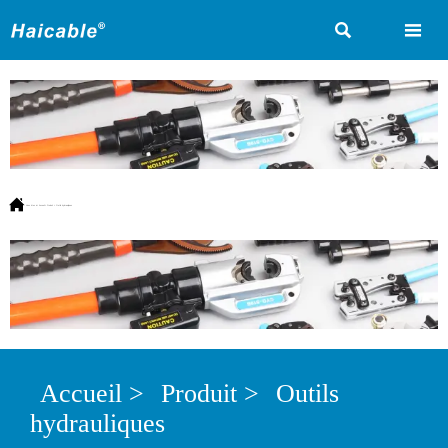



Vous êtes ici:
Accueil
>
Produit
>
Outils hydrauliques
Accueil
>
Produit
>
Outils
hydrauliques