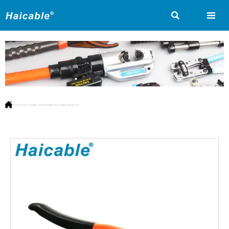



Vous êtes ici:
Accueil
>
Produit
>
Outils hydrauliques
>
Outil de sertissage hydraulique
>
Pince à sertir hydraulique pour câble 4-70mm² HP-70C