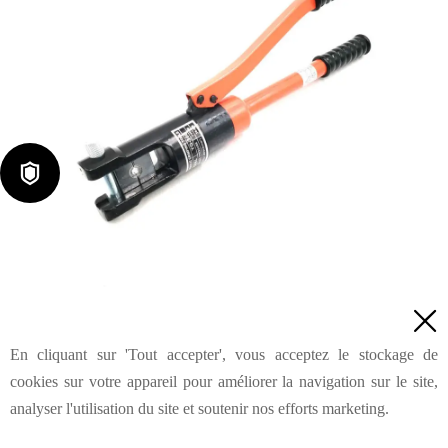

Pince à sertir à tête H verrouillée par boulon 16-300mm² YQ-300

En cliquant sur 'Tout accepter', vous acceptez le stockage de
Demande de renseignements
cookies sur votre appareil pour améliorer la navigation sur le site,
analyser l'utilisation du site et soutenir nos efforts marketing.