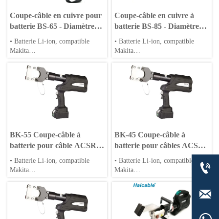
Coupe-câble en cuivre pour
Coupe-câble en cuivre à
batterie BS-65 - Diamètre
batterie BS-85 - Diamètre
max. 65 mm
max. Φ85mm
• Batterie Li-ion, compatible
• Batterie Li-ion, compatible
Makita
Makita
• Application pour énergies
• Application pour énergies
solaire et éolienne
solaire et éolienne
• Cycles de sertissage rapides et
• Cycles de sertissage rapides et
rétraction automatique
rétraction automatique
• Matrices hexagonales et rondes
• Matrices hexagonales et rondes
personnalisables
personnalisables
BK-55 Coupe-câble à
BK-45 Coupe-câble à
batterie pour câble ACSR,
batterie pour câbles ACSR
câble de haubanage et câble
CU AL
• Batterie Li-ion, compatible
• Batterie Li-ion, compatible

armé
Makita
Makita
• Application pour énergies
• Application pour énergies
solaire et éolienne
solaire et éolienne

• Cycles de sertissage rapides et
• Cycles de sertissage rapides et
rétraction automatique
rétraction automatique
• Matrices hexagonales et rondes
• Matrices hexagonales et rondes