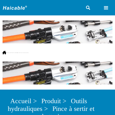



Vous êtes ici:
Accueil
>
Produit
>
Outils hydrauliques
>
Pince à sertir et couper pour batteries
Accueil
>
Produit
>
Outils
hydrauliques
>
Pince à sertir et