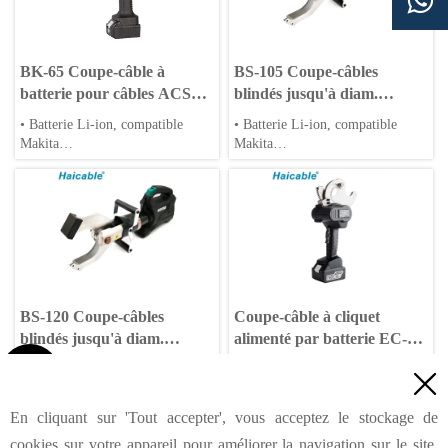

personnalisables
personnalisables
BK-65 Coupe-câble à
BS-105 Coupe-câbles
batterie pour câbles ACSR
blindés jusqu'à diam.
CU AL
105mm Coupe-câble à
• Batterie Li-ion, compatible
• Batterie Li-ion, compatible
batterie
Makita
Makita
• Application pour énergies
• Application pour énergies
solaire et éolienne
solaire et éolienne
• Cycles de sertissage rapides et
• Cycles de sertissage rapides et
rétraction automatique
rétraction automatique
• Matrices hexagonales et rondes
• Matrices hexagonales et rondes
personnalisables
personnalisables
BS-120 Coupe-câbles
Coupe-câble à cliquet
blindés jusqu'à diam.
alimenté par batterie EC-
120mm à batterie
50M

• Batterie Li-ion, compatible
● Batterie Li-ion, compatible

Makita
Makita
• Application pour énergies
● Application pour l'énergie
En cliquant sur 'Tout accepter', vous acceptez le stockage de
solaire et éolienne
solaire et éolienne
<
Précédent
1
2
3
Suivant
>
cookies sur votre appareil pour améliorer la navigation sur le site,
• Cycles de sertissage rapides et
● Cycles de sertissage rapides et