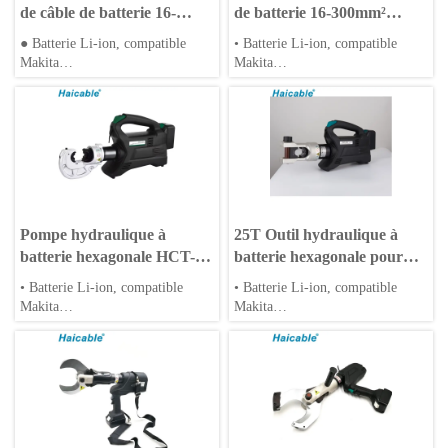
de câble de batterie 16-
de batterie 16-300mm²
400mm² EZ-400
HCB-300J
● Batterie Li-ion, compatible
• Batterie Li-ion, compatible
Makita
Makita
● Application pour l'énergie
• Application pour énergies
solaire et éolienne
solaire et éolienne
● Cycles de sertissage rapides et
• Cycles de sertissage rapides et
rétraction automatique
rétraction automatique
● Matrices hexagonales et
• Matrices hexagonales et rondes
matrices rondes personnalisables
personnalisables
Pompe hydraulique à
25T Outil hydraulique à
batterie hexagonale HCT-
batterie hexagonale pour
400 en cuivre
installation d'éoliennes
• Batterie Li-ion, compatible
• Batterie Li-ion, compatible
HCT-630
Makita
Makita
• Application pour énergies
• Application pour énergies
solaire et éolienne
solaire et éolienne
• Cycles de sertissage rapides et
• Cycles de sertissage rapides et
rétraction automatique
rétraction automatique
• Matrices hexagonales et rondes
• Matrices hexagonales et rondes
personnalisables
personnalisables