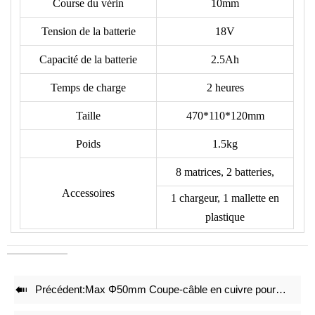
Course du vérin
10mm
- Tête à ouverture en forme de C
‑
permettant le
Tension de la batterie
18V
positionnement direct du câble
- Corps d'outil compact de type bâton
‑
Capacité de la batterie
2.5Ah
- Interrupteur à gâchette
Temps de charge
2 heures
- Bouton de rétraction manuelle
- Fonction de rétraction automatique
‑
Taille
470*110*120mm
- Fonction d'arrêt rapide du moteur
Poids
1.5kg
- Moteur puissant
- Écran LED indiquant l'état de fonctionnement
8 matrices, 2 batteries,
- Éclairage LED blanc
Accessoires
1 chargeur, 1 mallette en
---
plastique
## CARACTÉRISTIQUES
1. **La tête en forme de C
‑
permet de placer directement le
câble entre les matrices.
2. **Corps léger de type bâton
‑
pour une manipulation facile.

Précédent:
Max Φ50mm Coupe-câble en cuivre pour batterie EC-50