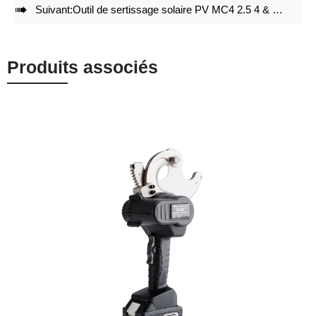

Suivant:
Outil de sertissage solaire PV MC4 2.5 4 & 6mm² LY-2546B
3. **Rétraction manuelle du vérin lorsque nécessaire.
4. **Libération automatique de la pression et rétraction du
vérin** à la fin du sertissage.
Produits associés
5. **Arrêt rapide du moteur pour plus de sécurité lorsque
l'interrupteur est relâché.
6. **Le moteur puissant assure une force suffisante.
7. **L'écran LED affiche les cycles de fonctionnement, la
température et la capacité restante de la batterie.
8. **La LED blanche éclaire les zones de travail sombres.