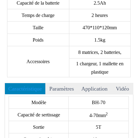
Capacité de la batterie
2.5Ah
Temps de charge
2 heures
Taille
470*110*120mm
Poids
1.5kg
8 matrices, 2 batteries,
Accessoires
1 chargeur, 1 mallette en
plastique
Caractéristique
Paramètres
Application
Vidéo
Le BH-70 est l'outil de sertissage hydraulique sans fil le plus
Modèle
BH-70
compact de notre gamme de produits. Il permet de sertir les
2
Capacité de sertissage
4-70
mm
connecteurs et cosses de câbles Cu/Al pour les travaux de
raccordement et de terminaison des câbles. Ses
Sortie
5T
caractéristiques comprennent :