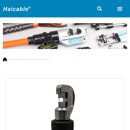



Vous êtes ici:
Accueil
>
Produit
>
Outils hydrauliques
>
Pince à sertir et couper pour batteries
>
Outils de sertissage de cosses de câble de batterie 4-70mm² BH-70