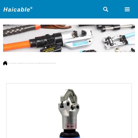



Vous êtes ici:
Accueil
>
Produit
>
Outils hydrauliques
>
Pince à sertir et couper pour batteries
>
Outil de sertissage de cosses de câble de batterie 16-240mm² BH-240D