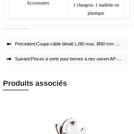
Accessoires
1 chargeur, 1 mallette en
de fonctionnement, aidant l'opérateur à effectuer les réglages
plastique
et à recharger la batterie à temps
• Le concept de commande à deux boutons permet une
utilisation facile
• Boîtier en plastique pour un transport facile et une bonne

Précédent:
Coupe-câble blindé LJ80 max. Ø80 mm Cu/Al
protection de l'outil

Suivant:
Pinces à sertir pour bornes à nez ouvert AP-1060A
Produits associés