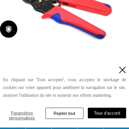

Embout de cordon et embouts de câble HSC8 6-4A

En cliquant sur 'Tout accepter', vous acceptez le stockage de
Demande de renseignements
cookies sur votre appareil pour améliorer la navigation sur le site,
analyser l'utilisation du site et soutenir nos efforts marketing.
HAILIN INDUSTRIAL & DEVELOPMENT (SHANGHAI) CO.,
Paramètres
Tous d'accord
Rejeter tout
personnalisés
LTD