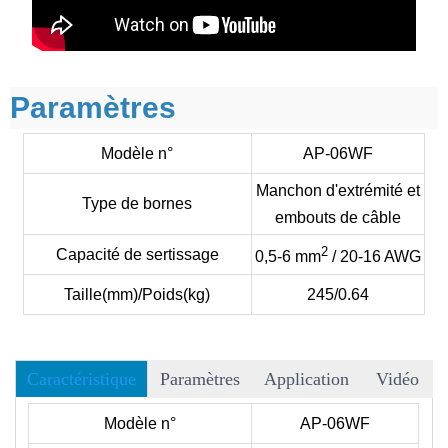
Paramètres
Modèle n°
AP-06WF
Manchon d'extrémité et
Type de bornes
embouts de câble
2
Capacité de sertissage
0,5-6 mm
/ 20-16 AWG
Taille(mm)/Poids(kg)
245/0.64
Caractéristique
Paramètres
Application
Vidéo
• Plus de 40 matrices disponibles au choix, et nous acceptons
Modèle n°
AP-06WF
les matrices OEM.