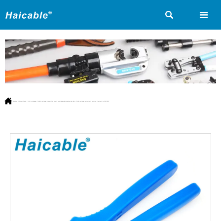



Vous êtes ici:
Accueil
>
Produit
>
Outils de crimpage
>
Outils de sertissage manuel
>
Pour les outils de sertissage des manchons de câble
>
Outil de sertissage pour embouts de cordon et embouts de fil AP-06WF