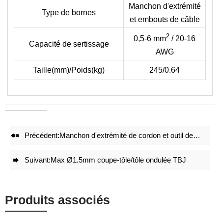
Manchon d'extrémité
• Les formats suivants n'incluent pas les bornes, veuillez
Type de bornes
et embouts de câble
vérifier le type de borne avec nos dessins de matrices.
2
• Réduction de 50 % de l'énergie lors du sertissage.
0,5-6 mm
/ 20-16
Capacité de sertissage
• Des jeux de matrices de sertissage précis et un verrouillage
AWG
intégral avec mécanisme d'auto-déverrouillage garantissent un
Taille(mm)/Poids(kg)
245/0.64
effet de sertissage de haute qualité après des sertissages
répétés.
• Ajustement précis avant la livraison en usine.
• Une structure légère et compacte maintient l'effet de
sertissage.

Précédent:
Manchon d'extrémité de cordon et outil de sertissage de bornes de câble AP-04WFL

Suivant:
Max Ø1.5mm coupe-tôle/tôle ondulée TBJ
Produits associés