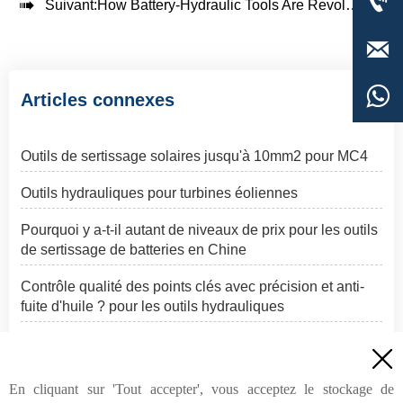


Suivant:
How Battery-Hydraulic Tools Are Revolutionizing Wire Rope Crimping


Articles connexes
Outils de sertissage solaires jusqu'à 10mm2 pour MC4
Outils hydrauliques pour turbines éoliennes
Pourquoi y a-t-il autant de niveaux de prix pour les outils
de sertissage de batteries en Chine
Contrôle qualité des points clés avec précision et anti-
fuite d'huile ? pour les outils hydrauliques
Éolien vs. solaire: qui remporte la course aux énergies

renouvelables? ?️ ☀️

En cliquant sur 'Tout accepter', vous acceptez le stockage de