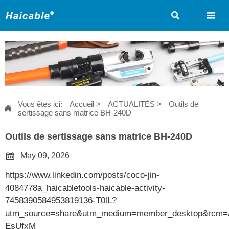


Vous êtes ici:
Accueil
>
ACTUALITÉS
>
Outils de

sertissage sans matrice BH-240D
Outils de sertissage sans matrice BH-240D

May 09, 2026
https://www.linkedin.com/posts/coco-jin-
4084778a_haicabletools-haicable-activity-
7458390584953819136-T0lL?
utm_source=share&utm_medium=member_desktop&rc
EsUfxM