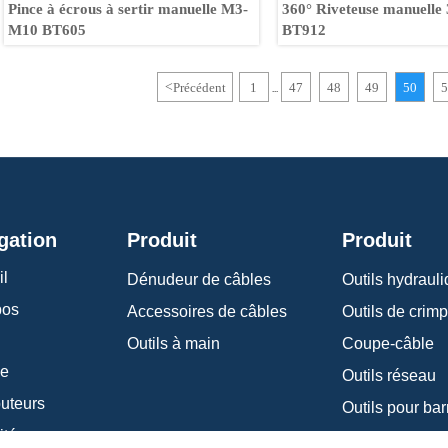
Pince à écrous à sertir manuelle M3-
360° Riveteuse manuelle 
M10 BT605
BT912
<
Précédent
1
47
48
49
50
5
...
gation
Produit
Produit
il
Dénudeur de câbles
Outils hydraul
pos
Accessoires de câbles
Outils de crim
Outils à main
Coupe-câble
ce
Outils réseau
buteurs
ités
Outils de plom