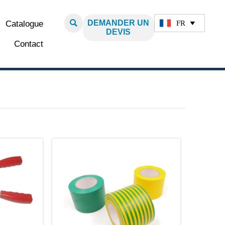

DEMANDER UN
FR
Catalogue

DEVIS
Contact