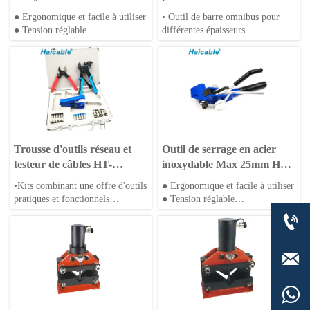
001
mm d'épaisseur CWC-
● Ergonomique et facile à utiliser
• Outil de barre omnibus pour
150V/200V
● Tension réglable
différentes épaisseurs
● Portable et compact
• Type hydraulique ou électrique
Trousse d'outils réseau et
Outil de serrage en acier
testeur de câbles HT-
inoxydable Max 25mm HS-
KH510B
002
•Kits combinant une offre d'outils
● Ergonomique et facile à utiliser
pratiques et fonctionnels
● Tension réglable
excellents
● Portable et compact

•Multi-fonction combinée pour
répondre à différents domaines
•Outils compacts

•Emballage de qualité
