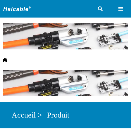



Vous êtes ici:
Accueil
>
Produit
Accueil
>
Produit