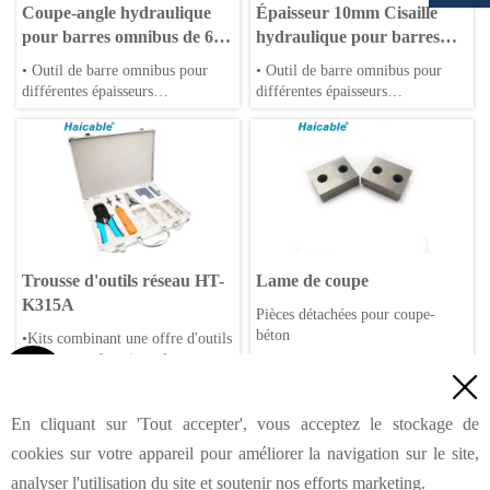
Coupe-angle hydraulique
Épaisseur 10mm Cisaille
pour barres omnibus de 6
hydraulique pour barres
mm CAC-60
omnibus et cornières CAC-
• Outil de barre omnibus pour
• Outil de barre omnibus pour
100
différentes épaisseurs
différentes épaisseurs
• Type hydraulique ou électrique
• Type hydraulique ou électrique
Trousse d'outils réseau HT-
Lame de coupe
K315A
Pièces détachées pour coupe-
béton
•Kits combinant une offre d'outils
pratiques et fonctionnels

excellents

•Multi-fonction combinée pour
<
Précédent
1
39
40
41
42
43
44
45
...
...
répondre à différents domaines
En cliquant sur 'Tout accepter', vous acceptez le stockage de
•Outils compacts
55
Suivant
>
cookies sur votre appareil pour améliorer la navigation sur le site,
•Emballage de qualité
analyser l'utilisation du site et soutenir nos efforts marketing.