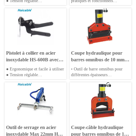
● Tension réglable
pratiques et fonctionnels
● Portable et compact
excellents
•Multi-fonction combinée pour
répondre à différents domaines
•Outils compacts
•Emballage de qualité
Pistolet à collier en acier
Coupe hydraulique pour
inoxydable HS-600B avec
barres omnibus de 10 mm
une largeur max. de 7,9 mm
d'épaisseur CWC-150/200
● Ergonomique et facile à utiliser
• Outil de barre omnibus pour
● Tension réglable
différentes épaisseurs
● Portable et compact
• Type hydraulique ou électrique
Outil de serrage en acier
Coupe-câble hydraulique
inoxydable Max 22mm HS-
pour barres omnibus de 10