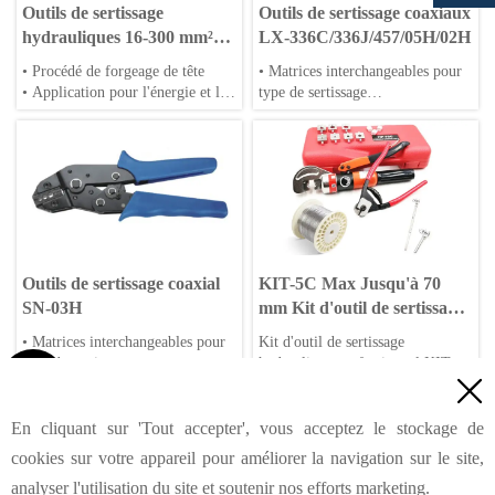
Outils de sertissage
Outils de sertissage coaxiaux
hydrauliques 16-300 mm²
LX-336C/336J/457/05H/02H
YQK-300S
• Procédé de forgeage de tête
• Matrices interchangeables pour
• Application pour l'énergie et le
type de sertissage
vent
• Type à cliquet pour sertissage
• Corps en alliage d'aluminium ou
• Utilisable pour le sertissage de
en acier
connecteurs de câble
• Matrices spéciales disponibles
Outils de sertissage coaxial
KIT-5C Max Jusqu'à 70
SN-03H
mm Kit d'outil de sertissage
hydraulique
• Matrices interchangeables pour
Kit d'outil de sertissage
type de sertissage
hydraulique professionnel KIT-

• Type à cliquet pour type de
5C pour câbles jusqu'à 70mm.

sertissage
Inclut des raccords en acier
<
Précédent
1
19
20
21
22
23
24
25
...
...
• Utilisable pour le sertissage de
inoxydable de qualité marine, des
En cliquant sur 'Tout accepter', vous acceptez le stockage de
connecteurs de câble
pinces coupantes et des
55
Suivant
>
cookies sur votre appareil pour améliorer la navigation sur le site,
composants de gréement pour des
analyser l'utilisation du site et soutenir nos efforts marketing.
connexions de câbles durables.