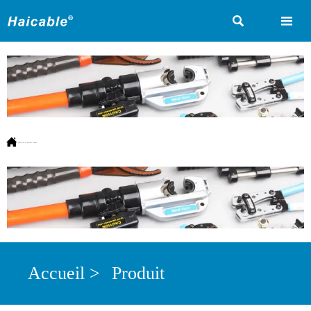



Vous êtes ici:
Accueil
>
Produit
Accueil
>
Produit