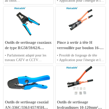
au choix
• Application pour l'énergie et le
• Matrices OEM acceptées
vent
• Poignées en PP ou TPR
• Corps en alliage d'aluminium ou
en acier
• Matrices spéciales disponibles
Outils de sertissage coaxiaux
Pince à sertir à tête H
de type RG58/59/62/6
verrouillée par boulon 16-
F/BNC/RCA HT-H5082R
300mm² YQ-300
• Parfaitement adapté pour les
• Procédé de forgeage de tête
travaux CATV et CCTV
• Application pour l'énergie et le
• Outil de préparation et
vent
d'installation coaxial
• Corps en alliage d'aluminium ou
• sertissage pour la plupart des
en acier
connecteurs de compression
• Matrices spéciales disponibles
Outils de sertissage coaxial
Outils de sertissage
AN-336C/336J/457/05H
hydrauliques 10-120mm²