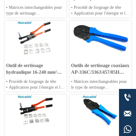
/02H
YQ-120
• Matrices interchangeables pour
• Procédé de forgeage de tête
type de sertissage
• Application pour l'énergie et le
• Type à cliquet pour type de
vent
sertissage
• Corps en alliage d'aluminium ou
• Utilisable pour bornes de câble
en acier
• Matrices spéciales disponibles
Outil de sertissage
Outils de sertissage coaxiaux
hydraulique 16-240 mm²
AP-336C/336J/457/05H
YQ-240
/02H
• Procédé de forgeage de tête
• Matrices interchangeables pour
• Application pour l'énergie et le
le type de sertissage
vent
• Type à cliquet pour le type de

• Corps en alliage d'aluminium ou
sertissage
en acier
• Dénudage de câbles à paires
• Matrices spéciales disponibles
torsadées UTP STP données

AWG et fibres optiques
• Utilisation polyvalente pour

tous les utilisateurs pour le
dénudage